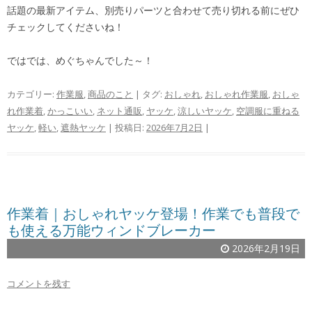
話題の最新アイテム、別売りパーツと合わせて売り切れる前にぜひ
チェックしてくださいね！
ではでは、めぐちゃんでした～！
カテゴリー:
作業服
,
商品のこと
| タグ:
おしゃれ
,
おしゃれ作業服
,
おしゃ
れ作業着
,
かっこいい
,
ネット通販
,
ヤッケ
,
涼しいヤッケ
,
空調服に重ねる
ヤッケ
,
軽い
,
遮熱ヤッケ
| 投稿日:
2026年7月2日
|
作業着｜おしゃれヤッケ登場！作業でも普段で
も使える万能ウィンドブレーカー
2026年2月19日
コメントを残す