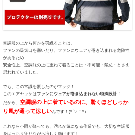
空調服の上から何かを羽織ることは、
ファンの吸気口を塞いだり、ファンにウェアが巻き込まれる危険性
があるため
安全性上、空調服の上に重ねて着ることは・不可能・禁忌・とさえ
思われていました。
でも、この常識を覆したのがマック！
このエアヤッケは
ファンにウェアが巻き込まれない特殊設計！
空調服の上に着ているのに、驚くほどしっか
だから、
り風が通って涼しい
んです！(*´▽｀*)
これなら小雨が降っても、汚れが気になる作業でも、大切な空調服
をばっちり守りながら涼しく働けます！