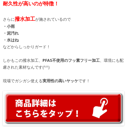
耐久性が高いのが特徴！
撥水加工
さらに
が施されているので
・小雨
・泥汚れ
・水はね
などからしっかりガード！
しかもこの撥水加工、
PFAS不使用のフッ素フリー加工
、環境にも配
慮された素材なんです(^^)
現場でガシガシ使える
実用性の高いヤッケ
です！