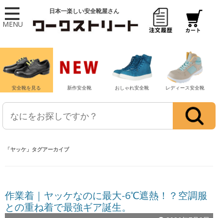
日本一楽しい安全靴屋さん
MENU
安全靴を見る
新作安全靴
おしゃれ安全靴
レディース安全靴
「
ヤッケ
」タグアーカイブ
作業着｜ヤッケなのに最大-6℃遮熱！？空調服
との重ね着で最強ギア誕生。