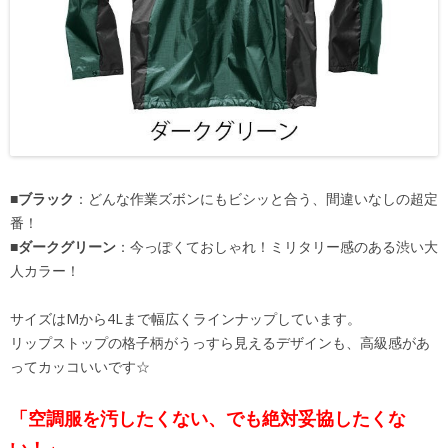
■ブラック
：どんな作業ズボンにもビシッと合う、間違いなしの超定
番！
■ダークグリーン
：今っぽくておしゃれ！ミリタリー感のある渋い大
人カラー！
サイズはMから4Lまで幅広くラインナップしています。
リップストップの格子柄がうっすら見えるデザインも、高級感があ
ってカッコいいです☆
「空調服を汚したくない、でも絶対妥協したくな