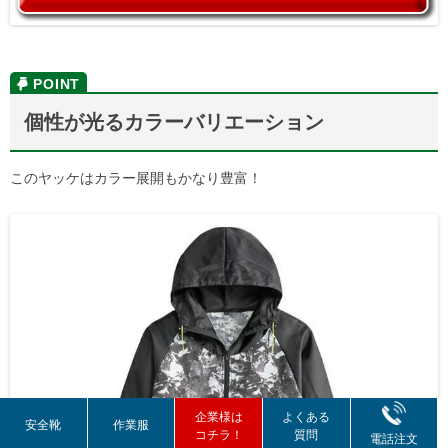
個性が光るカラーバリエーション
このヤッケはカラー展開もかなり豊富！
企業様は
よくある
安全靴
作業服
コチラ！
質問
電話注文