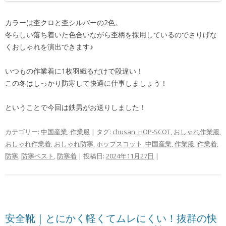
カラーは杢クロと杢シルバーの2色。
冬らしい落ち着いた色合いながら杢柄を採用しているのでさりげな
くおしゃれを演出できます♪
いつもの作業着に1枚羽織るだけで段違い！
この冬はしっかり防寒して快適に仕事しましょう！
ということで今回は鉄男がお送りしました！
カテゴリー:
中国産業
,
作業服
| タグ:
chusan
,
HOP-SCOT
,
おしゃれ作業服
,
おしゃれ作業着
,
おしゃれ防寒
,
ホップスコット
,
中国産業
,
作業服
,
作業着
,
防寒
,
防寒ベスト
,
防寒着
| 投稿日:
2024年11月27日
|
安全靴｜とにかく軽くてムレにくい！抜群の快