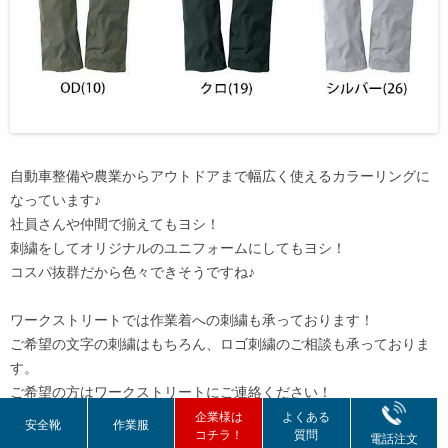
自動車整備や農業からアウトドアまで幅広く使えるカラーリングに
なっています♪
社員さんや仲間で揃えてもヨシ！
刺繍をしてオリジナルのユニフォームにしてもヨシ！
コスパ抜群だから色々できそうですね♪
ワークストリートでは作業着への刺繍も承っております！
ご希望の文字の刺繍はもちろん、ロゴ刺繍のご相談も承っておりま
す。
ご希望の方はワークストリートにご連絡ください！
企業様は
よくある
安全靴
作業服
コチラ！
質問
作業服への刺繍はコチラをクリック！
電話注文