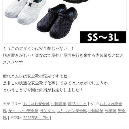
もうこのデザインは安全靴じゃない…！
脱ぎ履きがもっと楽なので屋外と屋内を行き来する内装業などにオ
ススメです！
疲れとムレは安全靴の悩みですよね…
是非この快適な安全靴で仕事してみてはいかがでしょうか。
ということで今回は鉄男がお送りしました！
カテゴリー:
おしゃれ安全靴
,
中国産業
,
商品のこと
| タグ:
おしゃれ安全
靴
,
かっこいい安全靴
,
サンダル
,
スリッポン安全靴
,
中国産業
,
作業靴
,
安全
靴
| 投稿日:
2022年8月17日
|