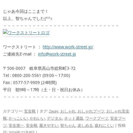
じゃあ今回はここまで！
以上、智ちゃんでした(^^♪
－－－－－－－－－－－－－－－－－－－－－－－－－－－－
ワークストリート ：
http://www.work-street.jp/
ご連絡先E-mail ：
info@work-street.jp
〒506-0007 岐阜県高山市総和町3-72
Tel : 0800-200-5561 (09:00～17:00)
Fax : 0577-57-9909 (24時間)
平日 朝9時～17時（土・日・祝日お休み）
－－－－－－－－－－－－－－－－－－－－－－－－－－－－
カテゴリー:
安全靴
| タグ:
2way
,
おしゃれ
,
おしゃれブーツ
,
おしゃれ安全
靴
,
かっこいい
,
かわいい
,
デジタル
,
ネット通販
,
ワークブーツ
,
安全ブー
ツ
,
安全第一
,
安全靴
,
履きやすい
,
智ちゃん
,
楽しめる
,
疲れにくい
| 投稿
日:
2016年12月8日
|