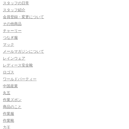
スタッフの日常
スタッフ紹介
会員登録・変更について
その他商品
チャーリー
つなぎ服
マック
メールマガジンについて
レインウェア
レディース安全靴
ロゴス
ワールドパーティー
中国産業
丸五
作業ズボン
商品のこと
作業服
作業靴
力王