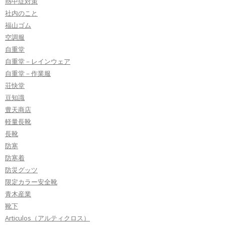
熱中症対策
社内のこと
福山ゴム
空調服
自重堂
自重堂－レインウェア
自重堂－作業服
荘快堂
豆知識
豊天商店
軽量長靴
長靴
防寒
防寒着
防災グッツ
限定カラー安全靴
青木産業
靴下
Articulos（アルティクロス）