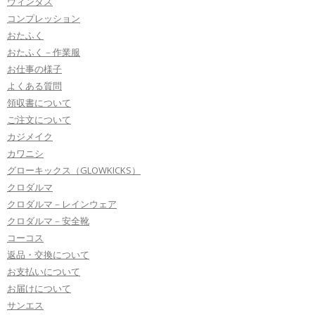
ウィンタス
コンプレッション
おたふく
おたふく－作業服
お仕事の様子
よくある質問
領収書について
ご注文について
カジメイク
カワニシ
グローキックス（GLOWKICKS）
クロダルマ
クロダルマ－レインウェア
クロダルマ－安全靴
コーコス
返品・交換について
お支払いについて
お届けについて
サンエス