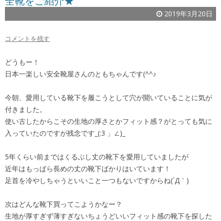
全靴をご紹介★
2019年3月20日
コメントを残す
どうもー！
日本一楽しい安全靴屋さんのともちゃんです(^^♪
今朝、愛用している靴下を履こうとして穴が開いていることに気が
付きました。
使い古したからこその生地の厚さとかフィット感？がとっても気に
入っていたのですが残念です_(:3 」∠)_
5年くらい前まではくるぶし丈の靴下を愛用していましたが
近年はもっぱら長めの丈の靴下ばかりはいています！
足首を冷やしちゃうといいこと一つもないですからね(´Д｀)
次はどんな靴下買ってこようかなー？
生地が厚すぎず薄すぎないちょうどいいフィット感の靴下を探した