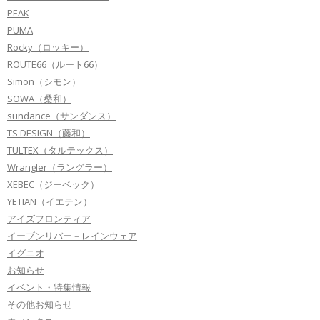
PEAK
PUMA
Rocky（ロッキー）
ROUTE66（ルート66）
Simon（シモン）
SOWA（桑和）
sundance（サンダンス）
TS DESIGN（藤和）
TULTEX（タルテックス）
Wrangler（ラングラー）
XEBEC（ジーベック）
YETIAN（イエテン）
アイズフロンティア
イーブンリバー－レインウェア
イグニオ
お知らせ
イベント・特集情報
その他お知らせ