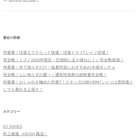
最近の投稿
作業着｜珪藻土でさらっと快適！珪藻ドライTシャツ登場！
安全靴｜ミズノ2026年限定・圧倒的に足が疲れにくい安全靴登場！
作業着｜水で濡らすだけ！猛暑対策におすすめの冷感ポンチョ
安全靴｜ムレ知らずの夏へ！通気性抜群の超軽量安全靴！
作業着｜おしゃれを極めた作業T！スタッズの綿100%Tシャツは普段着と
しても着れる上質さ！
カテゴリー
DC SHOES
村上被服（HOOH-鳳皇）