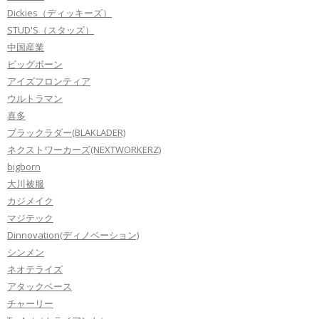
Dickies（ディッキーズ）
STUD'S（スタッズ）
中国産業
ビッグボーン
アイズフロンティア
ウルトラマン
喜多
ブラックラダー(BLAKLADER)
ネクストワーカーズ(NEXTWORKERZ)
bigborn
大川被服
カジメイク
マジテック
Dinnovation(ディノベーション)
シンメン
ネオテライズ
アタックベース
チャーリー