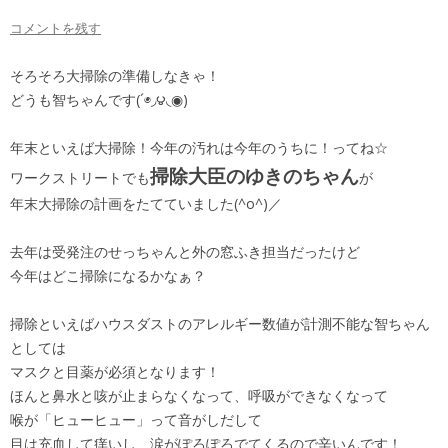
コメントを残す
そろそろ大掃除の準備しなきゃ！
どうも智ちゃんです(´◉◞౪◟◉)
年末といえば大掃除！今年の汚れは今年のうちに！ってね☆
掃除大臣のゆきのちゃん
ワークストリートでも
が
年末大掃除の計画をたてていました(^o^)／
去年は受発注のせっちゃんと外の窓ふき担当だったけど
今年はどこ掃除になるかなぁ？
掃除といえばハウスダストのアレルギー数値が計測不能な智ちゃん
としては
マスクと目薬が必須となります！
ほんと鼻水と咳が止まらなくなって、呼吸ができなくなって
喉が「ヒューヒュー」って音がしだして
目は充血して痒いし、涙がぽろぽろでてくるので辛いんです！