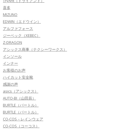
TryAnt（トライアント）
喜多
MIZUNO
EDWIN（エドウイン）
アルファフォース
ジーベック（XEBEC）
Z-DRAGON
アシックス商事（テクシーワークス）
インソール
インナー
お客様のお声
ハイカット安全靴
感謝の声
asics（アシックス）
AUTO-BI（山田辰）
BURTLE（バートル）
BURTLE（バートル）
CO-COS－レインウェア
CO-COS（コーコス）