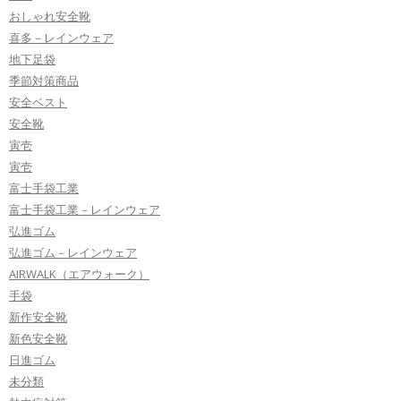
おしゃれ安全靴
喜多－レインウェア
地下足袋
季節対策商品
安全ベスト
安全靴
寅壱
寅壱
富士手袋工業
富士手袋工業－レインウェア
弘進ゴム
弘進ゴム－レインウェア
AIRWALK（エアウォーク）
手袋
新作安全靴
新色安全靴
日進ゴム
未分類