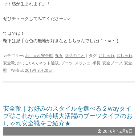
ット感が生まれますよ！
ぜひチェックしてみてくださーい♪
ではでは！
靴下は派手な色の無地が好きなともちゃんでした(｀・ω・´)ゞ
カテゴリー:
おしゃれ安全靴
,
丸五
,
商品のこと
| タグ:
おしゃれ
,
おしゃれ
安全靴
,
かっこいい
,
ネット通販
,
ブーツ
,
メッシュ
,
半長
,
安全ブーツ
,
安全
靴
| 投稿日:
2019年3月20日
|
安全靴｜お好みのスタイルを選べる２wayタイ
プ◎これからの時期大活躍のブーツタイプのお
しゃれ安全靴をご紹介★
2016年12月8日