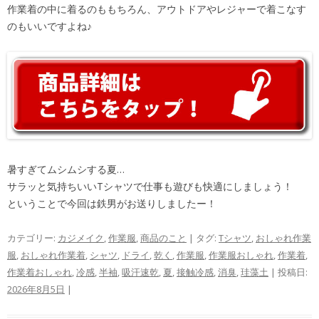
作業着の中に着るのももちろん、アウトドアやレジャーで着こなす
のもいいですよね♪
暑すぎてムシムシする夏…
サラッと気持ちいいTシャツで仕事も遊びも快適にしましょう！
ということで今回は鉄男がお送りしましたー！
カテゴリー:
カジメイク
,
作業服
,
商品のこと
| タグ:
Tシャツ
,
おしゃれ作業
服
,
おしゃれ作業着
,
シャツ
,
ドライ
,
乾く
,
作業服
,
作業服おしゃれ
,
作業着
,
作業着おしゃれ
,
冷感
,
半袖
,
吸汗速乾
,
夏
,
接触冷感
,
消臭
,
珪藻土
| 投稿日:
2026年8月5日
|