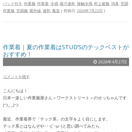
パッド付き
,
作業服
,
作業着
,
冷感
,
吸汗速乾
,
接触冷感
,
村上被服
,
消臭
,
空調
作業服
,
空調服
,
紫外線
,
速乾
,
鳳皇
| 投稿日:
2026年7月22日
|
作業着｜夏の作業着はSTUD’Sのテックベストが
おすすめ！
2026年4月27日
コメントを残す
こんにちは！
日本一楽しい作業服屋さん＜ワークストリート＞のせっちゃんです
(つ_ _)つ
最近、作業着界で「テック系」の文字をよく目にします。
テック系とはなんぞや･･･(;´･ω･)と思い調べてみたら、