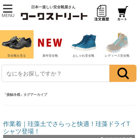
日本一楽しい安全靴屋さん
MENU
安全靴を見る
新作安全靴
おしゃれ安全靴
レディース安全靴
「
接触冷感
」タグアーカイブ
作業着｜珪藻土でさらっと快適！珪藻ドライT
シャツ登場！