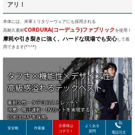
アリ！
本体には、米軍ミリタリーウェアにも採用される
CORDURA(コーデュラ)ファブリック
高耐久素材
を使用！
摩耗や引き裂きに強く、ハードな現場でも安心
して着
用できます(*^^*)
企業様は
よくある
安全靴
作業服
コチラ！
質問
電話注文