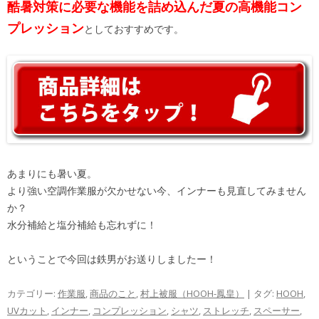
酷暑対策に必要な機能を詰め込んだ夏の高機能コン
プレッション
としておすすめです。
あまりにも暑い夏。
より強い空調作業服が欠かせない今、インナーも見直してみません
か？
水分補給と塩分補給も忘れずに！
ということで今回は鉄男がお送りしましたー！
カテゴリー:
作業服
,
商品のこと
,
村上被服（HOOH-鳳皇）
| タグ:
HOOH
,
UVカット
,
インナー
,
コンプレッション
,
シャツ
,
ストレッチ
,
スペーサー
,