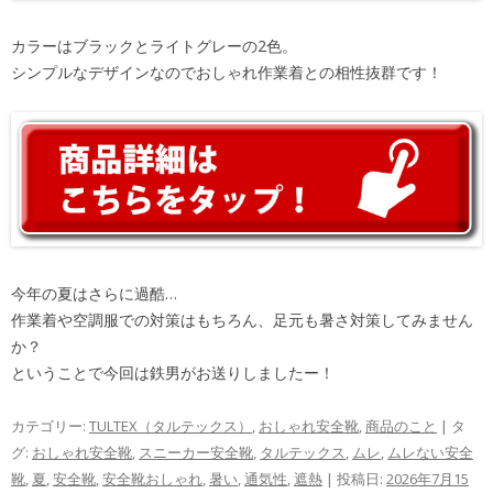
カラーはブラックとライトグレーの2色。
シンプルなデザインなのでおしゃれ作業着との相性抜群です！
今年の夏はさらに過酷…
作業着や空調服での対策はもちろん、足元も暑さ対策してみません
か？
ということで今回は鉄男がお送りしましたー！
カテゴリー:
TULTEX（タルテックス）
,
おしゃれ安全靴
,
商品のこと
| タ
グ:
おしゃれ安全靴
,
スニーカー安全靴
,
タルテックス
,
ムレ
,
ムレない安全
靴
,
夏
,
安全靴
,
安全靴おしゃれ
,
暑い
,
通気性
,
遮熱
| 投稿日:
2026年7月15