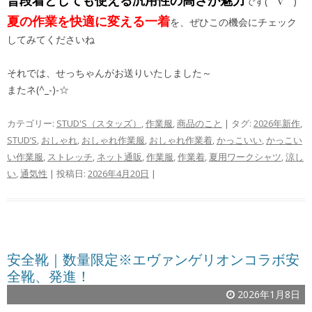
普段着としても使える汎用性の高さが魅力
です(⌒∇⌒)
夏の作業を快適に変える一着
を、ぜひこの機会にチェック
してみてくださいね
それでは、せっちゃんがお送りいたしました～
またネ(^_-)-☆
カテゴリー:
STUD'S（スタッズ）
,
作業服
,
商品のこと
| タグ:
2026年新作
,
STUD’S
,
おしゃれ
,
おしゃれ作業服
,
おしゃれ作業着
,
かっこいい
,
かっこい
い作業服
,
ストレッチ
,
ネット通販
,
作業服
,
作業着
,
夏用ワークシャツ
,
涼し
い
,
通気性
| 投稿日:
2026年4月20日
|
安全靴｜数量限定※エヴァンゲリオンコラボ安
全靴、発進！
2026年1月8日