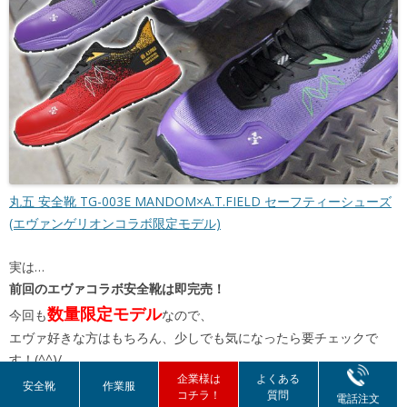
丸五 安全靴 TG-003E MANDOM×A.T.FIELD セーフティーシューズ
(エヴァンゲリオンコラボ限定モデル)
実は…
前回のエヴァコラボ安全靴は即完売！
数量限定モデル
今回も
なので、
エヴァ好きな方はもちろん、少しでも気になったら要チェックで
す！(^^)/
企業様は
よくある
安全靴
作業服
コチラ！
質問
電話注文