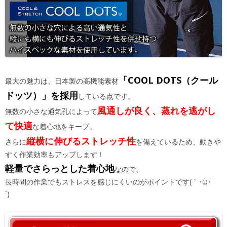
「COOL DOTS（クール
最大の魅力は、日本製の高機能素材
ドッツ）」を採用
している点です。
風通しが良く、蒸れを逃がし
無数の小さな通気孔によって
て快適
な着心地をキープ。
縦横に伸びるストレッチ性
さらに
を備えているため、動きや
すく作業効率もアップします！
軽量でさらっとした着心地
なので、
長時間の作業でもストレスを感じにくいのがポイントです(｀･ω･
´)ゞ