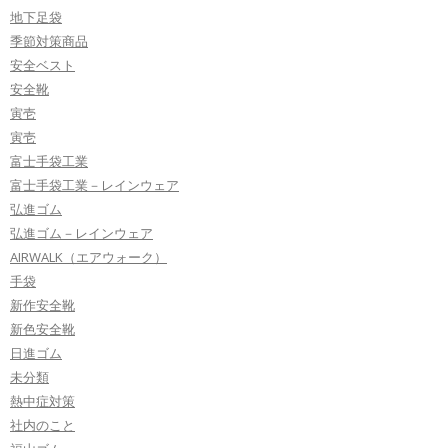
地下足袋
季節対策商品
安全ベスト
安全靴
寅壱
寅壱
富士手袋工業
富士手袋工業－レインウェア
弘進ゴム
弘進ゴム－レインウェア
AIRWALK（エアウォーク）
手袋
新作安全靴
新色安全靴
日進ゴム
未分類
熱中症対策
社内のこと