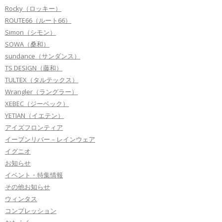
Rocky（ロッキー）
ROUTE66（ルート66）
Simon（シモン）
SOWA（桑和）
sundance（サンダンス）
TS DESIGN（藤和）
TULTEX（タルテックス）
Wrangler（ラングラー）
XEBEC（ジーベック）
YETIAN（イエテン）
アイズフロンティア
イーブンリバー－レインウェア
イグニオ
お知らせ
イベント・特集情報
その他お知らせ
ウィンタス
コンプレッション