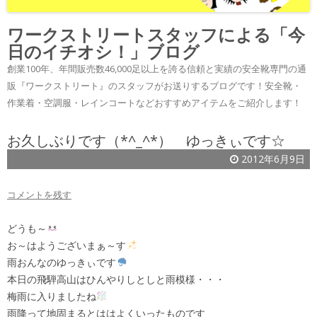
ワークストリートスタッフによる「今
日のイチオシ！」ブログ
創業100年、年間販売数46,000足以上を誇る信頼と実績の安全靴専門の通
販『ワークストリート』のスタッフがお送りするブログです！安全靴・
作業着・空調服・レインコートなどおすすめアイテムをご紹介します！
お久しぶりです（*^_^*） ゆっきぃです☆
2012年6月9日
コメントを残す
どうも～
お～はようございまぁ～す
雨おんなのゆっきぃです
本日の飛騨高山はひんやりしとしと雨模様・・・
梅雨に入りましたね
雨降って地固まるとははよくいったものです