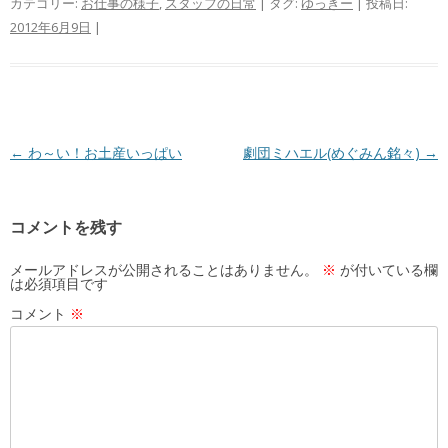
カテゴリー:
お仕事の様子
,
スタッフの日常
| タグ:
ゆっきー
| 投稿日:
2012年6月9日
|
投
←
わ～い！お土産いっぱい
劇団ミハエル(めぐみん銘々)
→
稿
ナ
コメントを残す
ビ
ゲ
メールアドレスが公開されることはありません。
※
が付いている欄
は必須項目です
ー
コメント
※
シ
ョ
ン