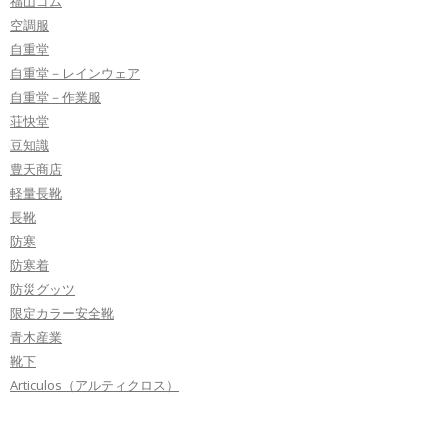
福山ゴム
空調服
自重堂
自重堂－レインウェア
自重堂－作業服
荘快堂
豆知識
豊天商店
軽量長靴
長靴
防寒
防寒着
防災グッツ
限定カラー安全靴
青木産業
靴下
Articulos（アルティクロス）