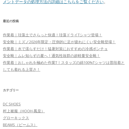
メントデータの処理方法の詳細はこちらをご覧ください
。
最近の投稿
作業着｜珪藻土でさらっと快適！珪藻ドライTシャツ登場！
安全靴｜ミズノ2026年限定・圧倒的に足が疲れにくい安全靴登場！
作業着｜水で濡らすだけ！猛暑対策におすすめの冷感ポンチョ
安全靴｜ムレ知らずの夏へ！通気性抜群の超軽量安全靴！
作業着｜おしゃれを極めた作業T！スタッズの綿100%Tシャツは普段着と
しても着れる上質さ！
カテゴリー
DC SHOES
村上被服（HOOH-鳳皇）
グローキックス
BEAMS（ビームス）