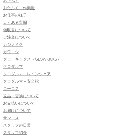
おたふく
おたふく－作業服
お仕事の様子
よくある質問
領収書について
ご注文について
カジメイク
カワニシ
グローキックス（GLOWKICKS）
クロダルマ
クロダルマ－レインウェア
クロダルマ－安全靴
コーコス
返品・交換について
お支払いについて
お届けについて
サンエス
スタッフの日常
スタッフ紹介