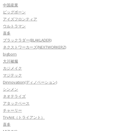
中国産業
ビッグボーン
アイズフロンティア
ウルトラマン
喜多
ブラックラダー(BLAKLADER)
ネクストワーカーズ(NEXTWORKERZ)
bigborn
大川被服
カジメイク
マジテック
Dinnovation(ディノベーション)
シンメン
ネオテライズ
アタックベース
チャーリー
TryAnt（トライアント）
喜多