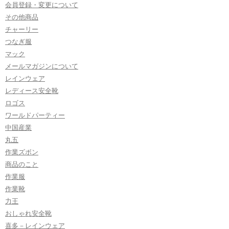
会員登録・変更について
その他商品
チャーリー
つなぎ服
マック
メールマガジンについて
レインウェア
レディース安全靴
ロゴス
ワールドパーティー
中国産業
丸五
作業ズボン
商品のこと
作業服
作業靴
力王
おしゃれ安全靴
喜多－レインウェア