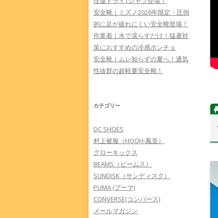
珪藻ドライTシャツ登場！
安全靴｜ミズノ2026年限定・圧倒
的に足が疲れにくい安全靴登場！
作業着｜水で濡らすだけ！猛暑対
策におすすめの冷感ポンチョ
安全靴｜ムレ知らずの夏へ！通気
性抜群の超軽量安全靴！
カテゴリー
DC SHOES
村上被服（HOOH-鳳皇）
グローキックス
BEAMS（ビームス）
SUNDISK（サンディスク）
PUMA (プーマ)
CONVERSE(コンバース)
メールマガジン