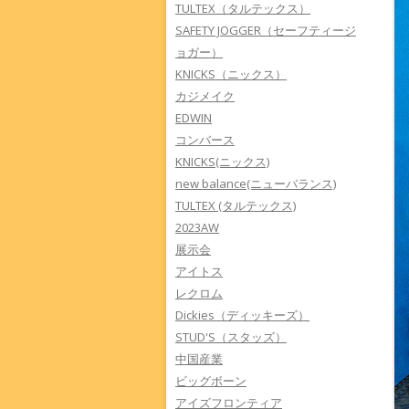
TULTEX（タルテックス）
SAFETY JOGGER（セーフティージ
ョガー）
KNICKS（ニックス）
カジメイク
EDWIN
コンバース
KNICKS(ニックス)
new balance(ニューバランス)
TULTEX (タルテックス)
2023AW
展示会
アイトス
レクロム
Dickies（ディッキーズ）
STUD'S（スタッズ）
中国産業
ビッグボーン
アイズフロンティア