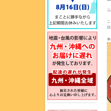
コ
こ
日
本