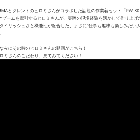
UMAとタレントのヒロミさんがコラボした話題の作業着セット「PW-3041
IYブームを牽引するヒロミさんが、実際の現場経験を活かして作り上げ
タイリッシュさと機能性が融合した、まさに“仕事も趣味も楽しみたい人
。
なみにその時のヒロミさんの動画がこちら！
ロミさんのこだわり、見てみてください！