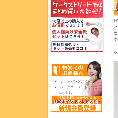
熊
パ
違
幸
さ
ショッピングガイド
ワークストリートってこ
んなお店