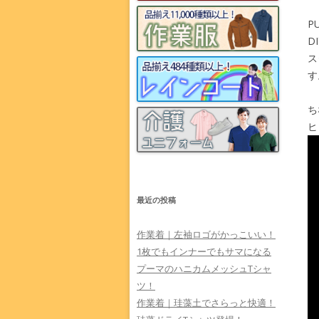
P
D
ス
す
ち
ヒ
最近の投稿
作業着｜左袖ロゴがかっこいい！
1枚でもインナーでもサマになる
プーマのハニカムメッシュTシャ
ツ！
作業着｜珪藻土でさらっと快適！