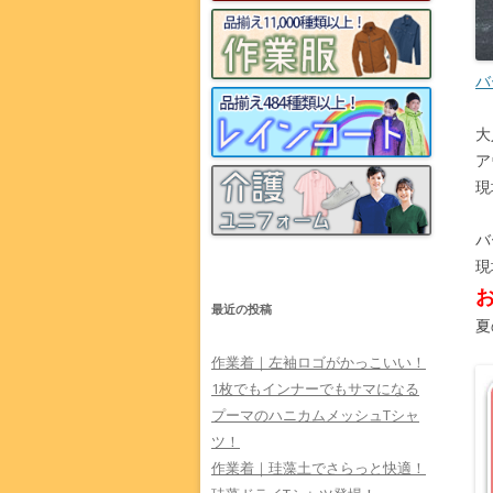
バ
大
ア
現
バ
現
最近の投稿
夏
作業着｜左袖ロゴがかっこいい！
1枚でもインナーでもサマになる
プーマのハニカムメッシュTシャ
ツ！
作業着｜珪藻土でさらっと快適！