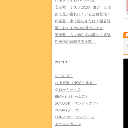
珪藻ドライTシャツ登場！
安全靴｜ミズノ2026年限定・圧倒
的に足が疲れにくい安全靴登場！
作業着｜水で濡らすだけ！猛暑対
策におすすめの冷感ポンチョ
安全靴｜ムレ知らずの夏へ！通気
性抜群の超軽量安全靴！
カテゴリー
DC SHOES
村上被服（HOOH-鳳皇）
グローキックス
BEAMS（ビームス）
SUNDISK（サンディスク）
PUMA (プーマ)
CONVERSE(コンバース)
メールマガジン