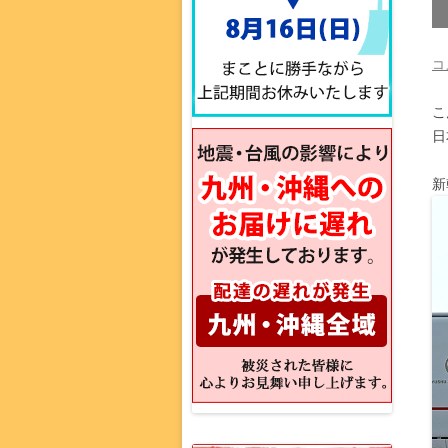
コ
こ
日
新