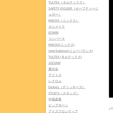
TULTEX（タルテックス）
SAFETY JOGGER（セーフティージ
ョガー）
KNICKS（ニックス）
カジメイク
EDWIN
コンバース
KNICKS(ニックス)
new balance(ニューバランス)
TULTEX (タルテックス)
2023AW
展示会
アイトス
レクロム
Dickies（ディッキーズ）
STUD'S（スタッズ）
中国産業
ビッグボーン
バ
アイズフロンティア