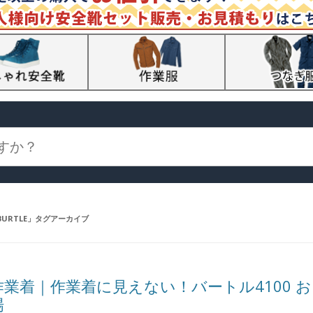
BURTLE
」タグアーカイブ
作業着｜作業着に見えない！バートル4100 
場