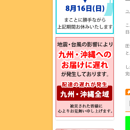
コ
こ
日
圧
と
し
完