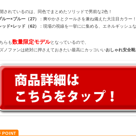
開されているのは、同色でまとめたソリッドで男前な2色！
ブルー×ブルー（27）
：爽やかさとクールさを兼ね備えた大注目カラー
レッド×レッド（62）
：現場の視線を一挙にに集める、エネルギッシュ
数量限定モデル
ちらも
となっているので、
ズノファンは絶対に押さえておきたい最高にカッコいい
おしゃれ安全靴