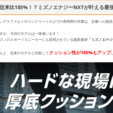
従来比185%！？ミズノエナジーNXTが叶える最
いアスファルトやコンクリートの上での長時間の作業は、足腰への負担
すが、今回のモデルは一味違います！
ズノのスポーツスニーカーにも採用されている最新素材
「ミズノエナジ
クッション性が185%もアップ
んと、従来のモデルと比較して