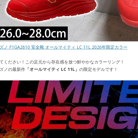
ズノ F1GA2610 安全靴 オールマイティ LC 11L 2026年限定カラー
てください！この足元から存在感を放つ鮮やかなカラーリング！
ズノの最新作
「オールマイティ LC 11L」
の限定モデルです！