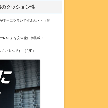
強のクッション性
が本当にツラいですよね・・（泣）
ーNXT」
を安全靴に初搭載！
しているんです！( ﾟДﾟ)