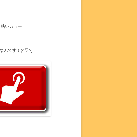
！
な熱いカラー！
なんです！(≧▽≦)