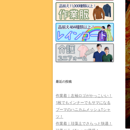
最近の投稿
作業着｜左袖ロゴがかっこいい！
1枚でもインナーでもサマになる
プーマのハニカムメッシュTシャ
ツ！
作業着｜珪藻土でさらっと快適！