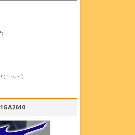
)
(｀・ω・´)
GA2610