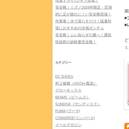
珪藻ドライTシャツ登場！
安全靴｜ミズノ2026年限定・圧倒
展
的に足が疲れにくい安全靴登場！
■
作業着｜水で濡らすだけ！猛暑対
■
策におすすめの冷感ポンチョ
安全靴｜ムレ知らずの夏へ！通気
ど
性抜群の超軽量安全靴！
ミ
カテゴリー
DC SHOES
村上被服（HOOH-鳳皇）
グローキックス
BEAMS（ビームス）
SUNDISK（サンディスク）
PUMA (プーマ)
CONVERSE(コンバース)
メールマガジン