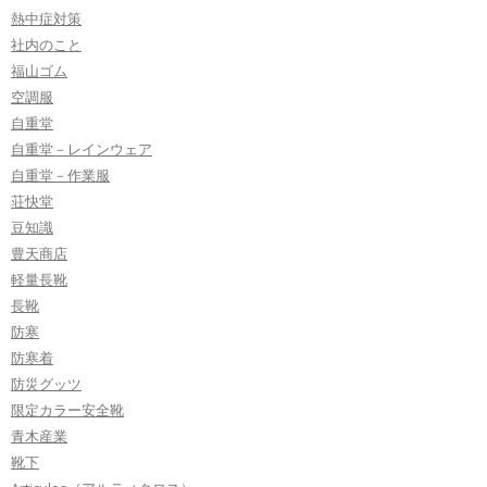
熱中症対策
社内のこと
福山ゴム
空調服
自重堂
自重堂－レインウェア
自重堂－作業服
荘快堂
豆知識
豊天商店
軽量長靴
長靴
防寒
防寒着
防災グッツ
限定カラー安全靴
青木産業
靴下