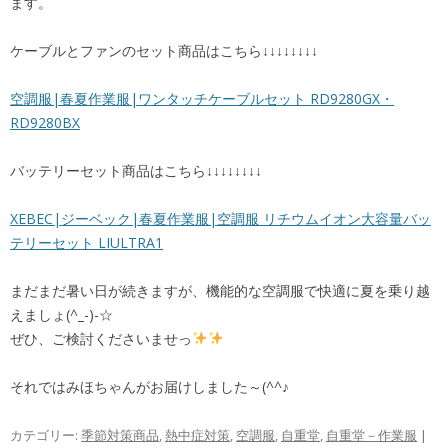
ます。
ケーブルとファンのセット商品はこちら↓↓↓↓↓↓↓↓
空調服|春夏作業服|ワンタッチケーブルセット RD9280GX・
RD9280BX
バッテリーセット商品はこちら↓↓↓↓↓↓↓↓
XEBEC|ジーベック|春夏作業服|空調服 リチウムイオン大容量バッ
テリーセット LIULTRA1
まだまだ暑い日が続きますが、機能的な空調服で快適に夏を乗り越
えましょ(^_-)-☆
ぜひ、ご検討くださいませっ
それではみほちゃんがお届けしました～(^^♪
カテゴリー:
季節対策商品
,
熱中症対策
,
空調服
,
自重堂
,
自重堂－作業服
|