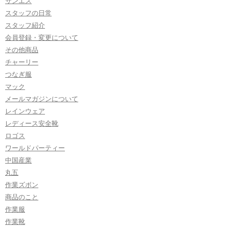
サンエス
スタッフの日常
スタッフ紹介
会員登録・変更について
その他商品
チャーリー
つなぎ服
マック
メールマガジンについて
レインウェア
レディース安全靴
ロゴス
ワールドパーティー
中国産業
丸五
作業ズボン
商品のこと
作業服
作業靴