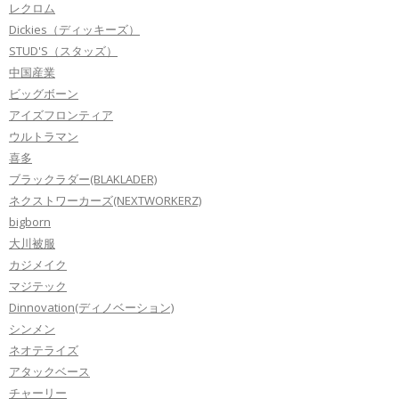
レクロム
Dickies（ディッキーズ）
STUD'S（スタッズ）
中国産業
ビッグボーン
アイズフロンティア
ウルトラマン
喜多
ブラックラダー(BLAKLADER)
ネクストワーカーズ(NEXTWORKERZ)
bigborn
大川被服
カジメイク
マジテック
Dinnovation(ディノベーション)
シンメン
ネオテライズ
アタックベース
チャーリー