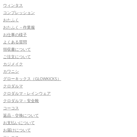
ウィンタス
コンプレッション
おたふく
おたふく－作業服
お仕事の様子
よくある質問
領収書について
ご注文について
カジメイク
カワニシ
グローキックス（GLOWKICKS）
クロダルマ
クロダルマ－レインウェア
クロダルマ－安全靴
コーコス
返品・交換について
お支払いについて
お届けについて