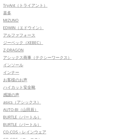
TryAnt（トライアント）
喜多
MIZUNO
EDWIN（エドウイン）
アルファフォース
ジーベック（XEBEC）
Z-DRAGON
アシックス商事（テクシーワークス）
インソール
インナー
お客様のお声
ハイカット安全靴
感謝の声
asics（アシックス）
AUTO-BI（山田辰）
BURTLE（バートル）
BURTLE（バートル）
CO-COS－レインウェア