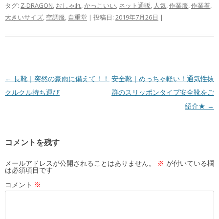
タグ:
Z-DRAGON
,
おしゃれ
,
かっこいい
,
ネット通販
,
人気
,
作業服
,
作業着
,
大きいサイズ
,
空調服
,
自重堂
| 投稿日:
2019年7月26日
|
投
←
長靴｜突然の豪雨に備えて！！
安全靴｜めっちゃ軽い！通気性抜
稿
クルクル持ち運び
群のスリッポンタイプ安全靴をご
ナ
紹介★
→
ビ
ゲ
コメントを残す
ー
シ
メールアドレスが公開されることはありません。
※
が付いている欄
は必須項目です
ョ
コメント
※
ン