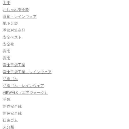
力王
おしゃれ安全靴
喜多－レインウェア
地下足袋
季節対策商品
安全ベスト
安全靴
寅壱
寅壱
富士手袋工業
富士手袋工業－レインウェア
弘進ゴム
弘進ゴム－レインウェア
AIRWALK（エアウォーク）
手袋
新作安全靴
新色安全靴
日進ゴム
未分類