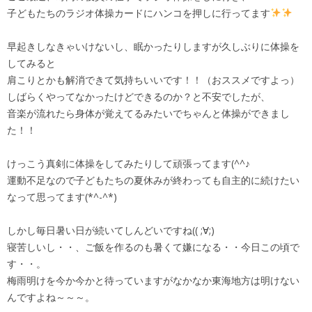
子どもたちのラジオ体操カードにハンコを押しに行ってます
早起きしなきゃいけないし、眠かったりしますが久しぶりに体操を
してみると
肩こりとかも解消できて気持ちいいです！！（おススメですよっ）
しばらくやってなかったけどできるのか？と不安でしたが、
音楽が流れたら身体が覚えてるみたいでちゃんと体操ができまし
た！！
けっこう真剣に体操をしてみたりして頑張ってます(^^♪
運動不足なので子どもたちの夏休みが終わっても自主的に続けたい
なって思ってます(*^-^*)
しかし毎日暑い日が続いてしんどいですね(( ;∀;)
寝苦しいし・・、ご飯を作るのも暑くて嫌になる・・今日この頃で
す・・。
梅雨明けを今か今かと待っていますがなかなか東海地方は明けない
んですよね～～～。