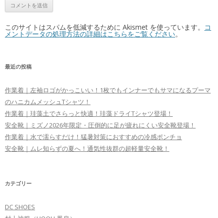
このサイトはスパムを低減するために Akismet を使っています。
コ
メントデータの処理方法の詳細はこちらをご覧ください
。
最近の投稿
作業着｜左袖ロゴがかっこいい！1枚でもインナーでもサマになるプーマ
のハニカムメッシュTシャツ！
作業着｜珪藻土でさらっと快適！珪藻ドライTシャツ登場！
安全靴｜ミズノ2026年限定・圧倒的に足が疲れにくい安全靴登場！
作業着｜水で濡らすだけ！猛暑対策におすすめの冷感ポンチョ
安全靴｜ムレ知らずの夏へ！通気性抜群の超軽量安全靴！
カテゴリー
DC SHOES