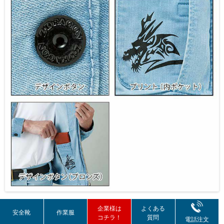
企業様は
よくある
安全靴
作業服
Z-DRAGONのロゴが、内ポケットに！
コチラ！
質問
電話注文