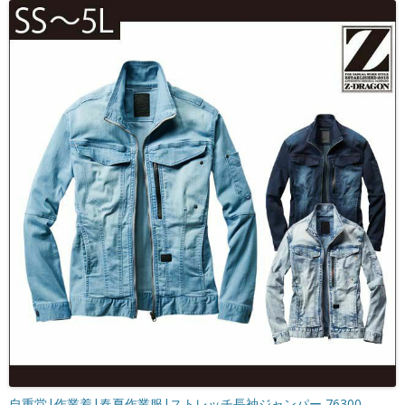
自重堂|作業着|春夏作業服|ストレッチ長袖ジャンパー 76300