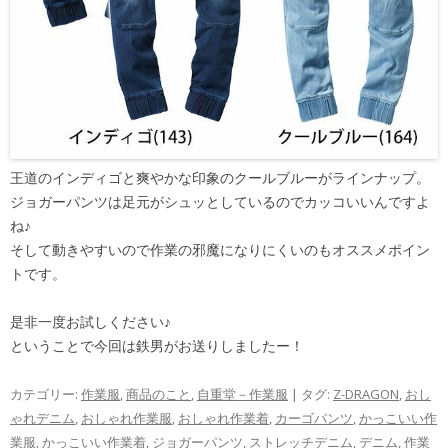
王道のインディゴと爽やかな印象のクールブルーがラインナップ。
ジョガーパンツは足元がシュッとしているのでカッコいいんですよ
ね♪
そして動きやすいので作業の邪魔になりにくいのもオススメポイン
トです。
是非一度お試しください♪
ということで今回は鉄男がお送りしましたー！
カテゴリー:
作業服
,
商品のこと
,
自重堂－作業服
| タグ:
Z-DRAGON
,
おし
ゃれデニム
,
おしゃれ作業服
,
おしゃれ作業着
,
カーゴパンツ
,
かっこいい作
業服
,
かっこいい作業着
,
ジョガーパンツ
,
ストレッチデニム
,
デニム
,
作業