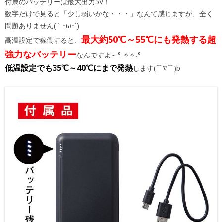
付属のバッテリーは最大出力5V！
数字だけで見ると「少し弱いかな・・・」なんて感じますが、全く
問題ありません(｀･ω･´)
最大約50℃～55℃にも発熱する超
高温設定で稼働すると、
強力なバッテリー
なんですよ～°˖✧✧˖°
低温設定でも35℃～40℃にまで発熱
します(⌒∇⌒)b