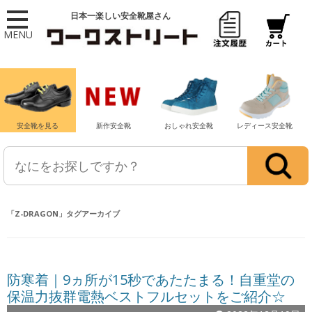
日本一楽しい安全靴屋さん
MENU
安全靴を見る
新作安全靴
おしゃれ安全靴
レディース安全靴
「
Z-DRAGON
」タグアーカイブ
防寒着｜9ヵ所が15秒であたたまる！自重堂の
保温力抜群電熱ベストフルセットをご紹介☆