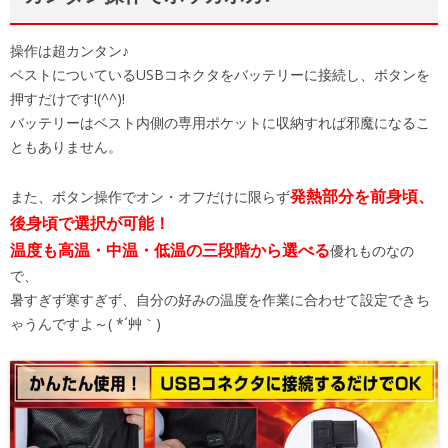
操作は超カンタン♪
ベストについているUSBコネクタをバッテリーに接続し、ボタンを
押すだけです!(^^)!
バッテリーはベスト内側の専用ポケットに収納すれば邪魔になるこ
ともありません。
発熱部分を前身頃、
また、ボタン操作でオン・オフだけに限らず
後身頃で選択が可能！
温度も高温・中温・低温の三段階から選べる
優れものなの
で、
暑すぎず寒すぎず、自分の好みの温度を作業に合わせて設定できち
ゃうんですよ～( *´艸｀)