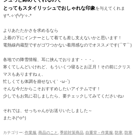
とってもスタイリッシュでおしゃれな印象
を与えてくれま
す°˖✧◝(⁰▿⁰)◜✧˖°
よりあたたかさを求めるなら
上着の下にインナーとして着ても差し支えないかと思います！
電熱線内蔵型ですがゴワつかない着用感なのでオススメです(⌒∇⌒)
各地での降雪情報、耳に挟んでおります・・・。
寒くてしんどいけれど、もういくつ寝るとお正月！その前にクリス
マスもありますねぇ、
忙しくても体調を崩せない(｀･ω･´)
そんな今だからこそおすすめしたいアイテムです！
少しでもお気に召しましたら、要チェックしてみてくださいね♪
それでは、せっちゃんがお送りいたしました～
またネ(^o^)
カテゴリー:
作業服
,
商品のこと
,
季節対策商品
,
自重堂－作業服
,
防寒
,
防寒