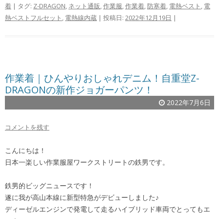
着
| タグ:
Z-DRAGON
,
ネット通販
,
作業服
,
作業着
,
防寒着
,
電熱ベスト
,
電
熱ベストフルセット
,
電熱線内蔵
| 投稿日:
2022年12月19日
|
作業着｜ひんやりおしゃれデニム！自重堂Z-
DRAGONの新作ジョガーパンツ！
2022年7月6日
コメントを残す
こんにちは！
日本一楽しい作業服屋ワークストリートの鉄男です。
鉄男的ビッグニュースです！
遂に我が高山本線に新型特急がデビューしました♪
ディーゼルエンジンで発電して走るハイブリッド車両でとってもエ