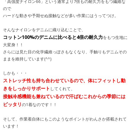
「高強度ナイロン66」という通常より7倍もの耐久力をもつ繊維な
ので
ハードな動きや予期せぬ接触などが多い作業にはうってつけ。
そんなナイロンをデニムに織り込むことで、
コットン100%のデニムに比べると4倍の耐久力
をもつ生地に
大変身！！
さらには見た目の化学繊維っぽさもなくなり、手触りもデニムその
ままを維持しています(^^)
しかも・・・
ストレッチ性も持ち合わせているので、体にフィットし動
きをしっかりサポート
してくれて、
接触冷感機能も兼ねているので汗ばむこれからの季節には
ピッタリ
の1着なのです！！
そして、作業着自体にもこのようなポイントがわんさか搭載されて
います！