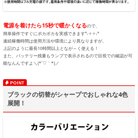
電源を着けたら15秒で暖かくなる
ので、
簡単操作ですぐにポカポカを実感できます°˖✧✧˖°
連続稼働時間は使用方法や環境により異なりますが、
上記のように最長10時間以上となが～く使える！
また、バッテリー残量もランプで表示されるので目視での確認が可
能なんんですよ＼(*´▽｀*)／
ブラックの切替がシャープでおしゃれな4色
展開！