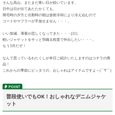
そんな高山、またまだ寒い日が続いています。
日中は日が出てあたたかくても、
帰宅時の夕方と出勤時の朝は放射冷却により冷え込むので
コートやマフラーが手放せません・・・。
いい加減、薄着が恋しくなってきた・・・(;O;)
軽いジャケットをサッと羽織る程度で外出したい・・・。
もう3月だぞ！
なんて思っているわたくしが本日ご紹介いたしますのはコチラの商
品！
これからの季節にピッタリの、おしゃれはアイテムですよ～(⌒∇⌒)
普段使いでもOK！おしゃれなデニムジャケ
ット