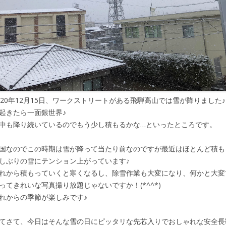
020年12月15日、ワークストリートがある飛騨高山では雪が降りました♪
起きたら一面銀世界♪
中も降り続いているのでもう少し積もるかな…といったところです。
国なのでこの時期は雪が降って当たり前なのですが最近はほとんど積も
しぶりの雪にテンション上がっています♪
れから積もっていくと寒くなるし、除雪作業も大変になり、何かと大変
ってきれいな写真撮り放題じゃないですか！(*^^*)
れからの季節が楽しみです♪
てさて、今日はそんな雪の日にピッタリな先芯入りでおしゃれな安全長