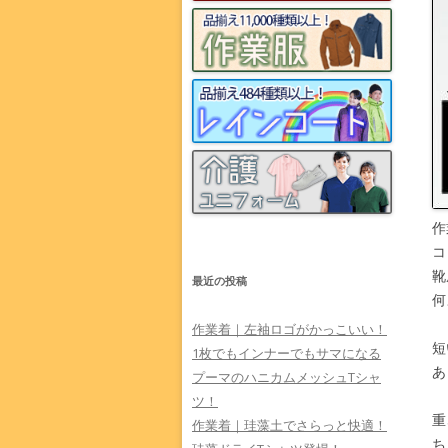
作
コ
靴
最近の投稿
何
作業着｜左袖ロゴがかっこいい！
短
1枚でもインナーでもサマになる
あ
プーマのハニカムメッシュTシャ
ツ！
重
作業着｜珪藻土でさらっと快適！
ち