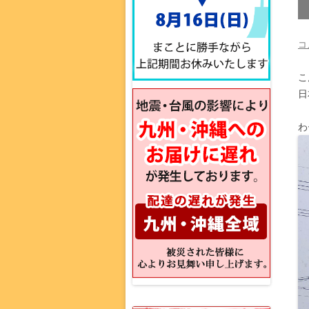
コ
こ
日
わ