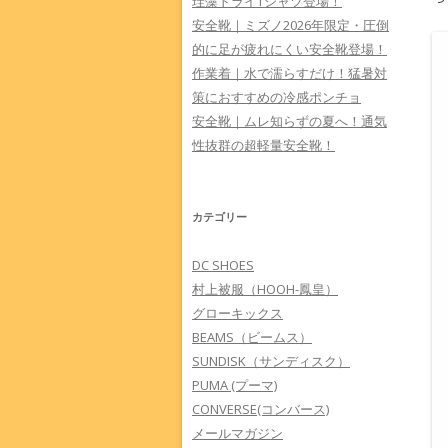
珪藻ドライTシャツ登場！
安全靴｜ミズノ2026年限定・圧倒
的に足が疲れにくい安全靴登場！
作業着｜水で濡らすだけ！猛暑対
策におすすめの冷感ポンチョ
安全靴｜ムレ知らずの夏へ！通気
性抜群の超軽量安全靴！
カテゴリー
DC SHOES
村上被服（HOOH-鳳皇）
グローキックス
BEAMS（ビームス）
SUNDISK（サンディスク）
PUMA (プーマ)
CONVERSE(コンバース)
メールマガジン