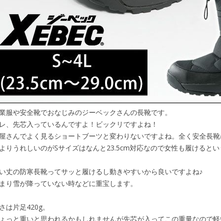
業服や安全靴でおなじみのジーベックさんの長靴です。
レ、先芯入っているんですよ！ビックリですよね！
屋さんでよく見るショートブーツと変わりないですよね。全く安全長靴
よりうれしいのがSサイズはなんと23.5cm対応なので女性も履けると
い丈の防寒長靴ってサッと履けるし動きやすいから良いですよね♪
まり雪が降っていない時などに重宝します。
さは片足420g。
ょっと重いと思われるかもしれませんが先芯が入ってこの重量なので軽