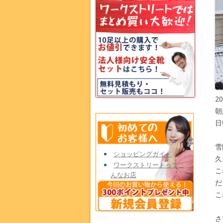
2
朝
日
雪
ショッピングガイド
久
ワークストリートってこ
こ
んなお店
だ
こ
さ