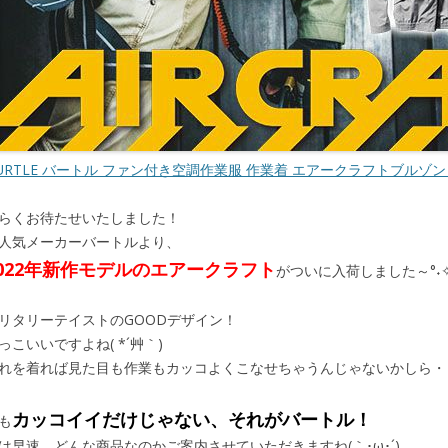
URTLE バートル ファン付き空調作業服 作業着 エアークラフトブルゾン（
らくお待たせいたしました！
人気メーカーバートルより、
2022年新作モデルのエアークラフト
がついに入荷しました～°˖✧◝(⁰
リタリーテイストのGOODデザイン！
っこいいですよね( *´艸｀)
れを着れば見た目も作業もカッコよくこなせちゃうんじゃないかしら・・・
カッコイイだけじゃない、それがバートル！
も
は早速、どんな商品なのかご案内させていただきますね(｀･ω･´)