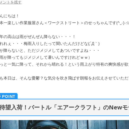
メントを残す
んにちは！
本一楽しい作業服屋さん＜ワークストリート＞のせっちゃんです(^_-)-
年の高山は雨がぜんぜん降らない・・・！
れれぇ・・・梅雨入りしたって聞いたんだけどな(;´Д｀)
が降らないと、ただジメジメしてあついですよね・・・
雨が降ってもジメジメして暑いんですけれどｗｗ）
っと一気に降って、それから晴れる！という雨上がり特有の爽快感が欲
も本日は、そんな憂鬱？な気分を吹き飛ばす朗報をお伝えさせていただきま
待望入荷！バートル「エアークラフト」のNewモ