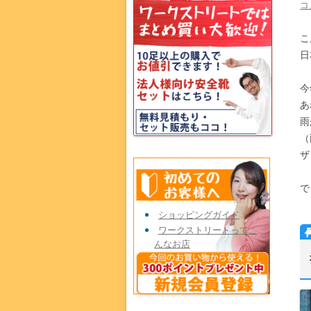
コ
こ
日
今
あ
雨
（
ザ
で
ショッピングガイド
ワークストリートってこ
んなお店