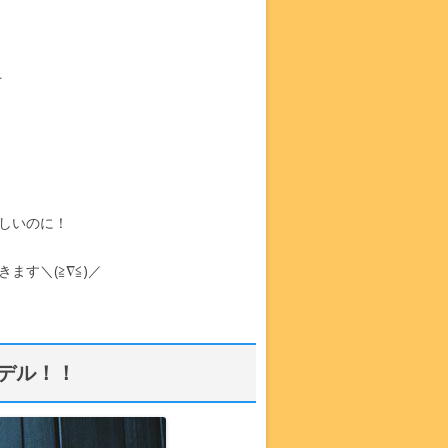
☆
しいのに！
す＼(≧∇≦)／
デル！！