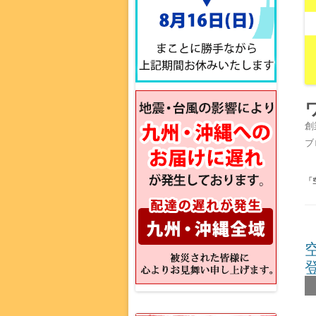
創
ブ
「