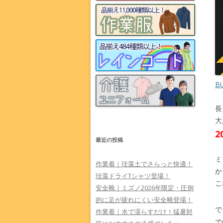
B
長
大
最近の投稿
ミ
作業着｜珪藻土でさらっと快適！
か
珪藻ドライTシャツ登場！
こ
安全靴｜ミズノ2026年限定・圧倒
的に足が疲れにくい安全靴登場！
で
作業着｜水で濡らすだけ！猛暑対
で