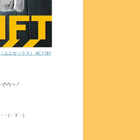
ユニセックス） AC1181
▿⁰)◜✧˖°
(・´з`・)