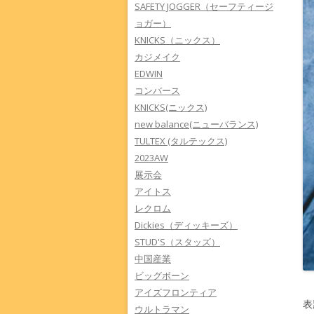
SAFETY JOGGER（セーフティージ
ョガー）
KNICKS（ニックス）
カジメイク
EDWIN
コンバース
KNICKS(ニックス)
new balance(ニューバランス)
TULTEX (タルテックス)
2023AW
展示会
アイトス
レクロム
Dickies（ディッキーズ）
STUD'S（スタッズ）
中国産業
ビッグボーン
アイズフロンティア
表
ウルトラマン