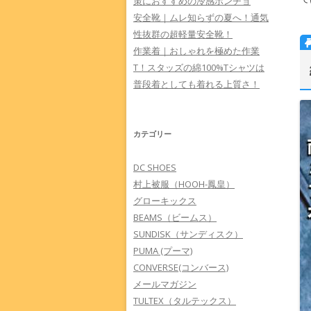
策におすすめの冷感ポンチョ
安全靴｜ムレ知らずの夏へ！通気
性抜群の超軽量安全靴！
作業着｜おしゃれを極めた作業
T！スタッズの綿100%Tシャツは
普段着としても着れる上質さ！
カテゴリー
DC SHOES
村上被服（HOOH-鳳皇）
グローキックス
BEAMS（ビームス）
SUNDISK（サンディスク）
PUMA (プーマ)
CONVERSE(コンバース)
メールマガジン
TULTEX（タルテックス）